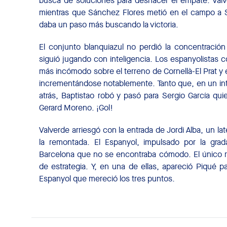
busca de soluciones para deshacer el empate. Val
mientras que Sánchez Flores metió en el campo a Se
daba un paso más buscando la victoria.
El conjunto blanquiazul no perdió la concentrac
siguió jugando con inteligencia. Los espanyolistas c
más incómodo sobre el terreno de Cornellà-El Prat y e
incrementándose notablemente. Tanto que, en un inte
atrás, Baptistao robó y pasó para Sergio García q
Gerard Moreno. ¡Gol!
Valverde arriesgó con la entrada de Jordi Alba, un la
la remontada. El Espanyol, impulsado por la grad
Barcelona que no se encontraba cómodo. El único re
de estrategia. Y, en una de ellas, apareció Piqué p
Espanyol que mereció los tres puntos.