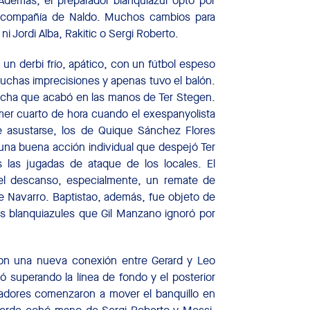
Además, el preparador blanquiazul optó por
en compañía de Naldo. Muchos cambios para
ni Jordi Alba, Rakitic o Sergi Roberto.
un derbi frío, apático, con un fútbol espeso
uchas imprecisiones y apenas tuvo el balón.
echa que acabó en las manos de Ter Stegen.
mer cuarto de hora cuando el exespanyolista
de asustarse, los de Quique Sánchez Flores
una buena acción individual que despejó Ter
s las jugadas de ataque de los locales. El
el descanso, especialmente, un remate de
e Navarro. Baptistao, además, fue objeto de
los blanquiazules que Gil Manzano ignoró por
on una nueva conexión entre Gerard y Leo
bó superando la línea de fondo y el posterior
nadores comenzaron a mover el banquillo en