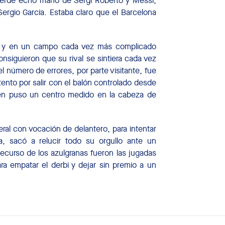
verde echó mano de Sergi Roberto y Messi,
rgio García. Estaba claro que el Barcelona
ión y en un campo cada vez más complicado
onsiguieron que su rival se sintiera cada vez
l número de errores, por parte visitante, fue
nto por salir con el balón controlado desde
uien puso un centro medido en la cabeza de
teral con vocación de delantero, para intentar
a, sacó a relucir todo su orgullo ante un
curso de los azulgranas fueron las jugadas
ara empatar el derbi y dejar sin premio a un