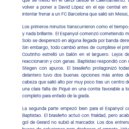
que se metió en el derbi desde el calentamiento. 
volver a poner a David López en el eje central 
intentar frenar a un FC Barcelona que salió sin Messi, 
Los primeros minutos transcurrieron como el tiempo: 
y nada brillante. El Espanyol comenzó cometiendo m
Solo se desperezó en alguna llegada por banda der
Sin embargo, todo cambió antes de cumplirse el pri
Coutinho estrelló un balón en el larguero. Lejos 
reaccionaron y con ganas. Baptistao respondió con 
Stegen con apuros. El brasileño protagonizó toda
delantero tuvo dos buenas opciones más antes d
cabeza que salió alto por muy poco tras un centro d
una clara falta de Piqué en una contra favorable a 
completo para enfado de la grada.
La segunda parte empezó bien para el Espanyol c
Baptistao. El brasileño actuó con frialdad, pero aca
gol de Gerard no subió al marcador. Los dos entre