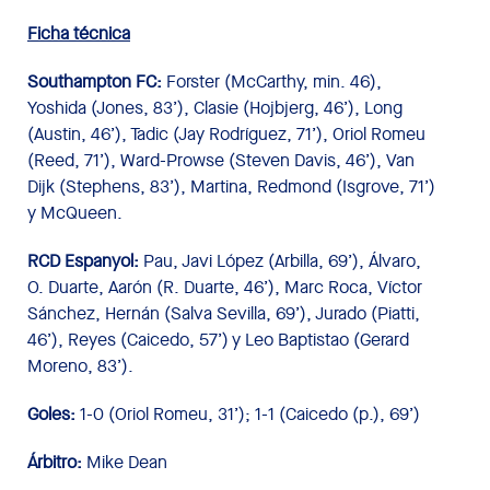
Ficha técnica
Southampton FC:
Forster (McCarthy, min. 46),
Yoshida (Jones, 83’), Clasie (Hojbjerg, 46’), Long
(Austin, 46’), Tadic (Jay Rodríguez, 71’), Oriol Romeu
(Reed, 71’), Ward-Prowse (Steven Davis, 46’), Van
Dijk (Stephens, 83’), Martina, Redmond (Isgrove, 71’)
y McQueen.
RCD Espanyol:
Pau, Javi López (Arbilla, 69’), Álvaro,
O. Duarte, Aarón (R. Duarte, 46’), Marc Roca, Víctor
Sánchez, Hernán (Salva Sevilla, 69’), Jurado (Piatti,
46’), Reyes (Caicedo, 57’) y Leo Baptistao (Gerard
Moreno, 83’).
Goles:
1-0 (Oriol Romeu, 31’); 1-1 (Caicedo (p.), 69’)
Árbitro:
Mike Dean