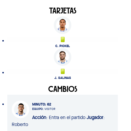
TARJETAS
C. PICKEL
J. SALINAS
CAMBIOS
MINUTO
: 62
EQUIPO
: VISITOR
Acción
: Entra en el partido
Jugador
:
Roberto