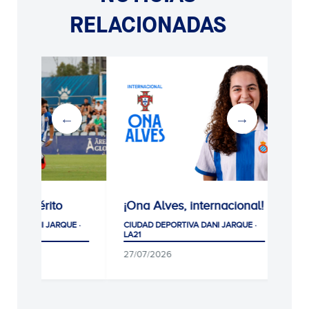
RELACIONADAS
¡Ona Alves, internacional!
Gran éxito de
participación en l
CIUDAD DEPORTIVA DANI JARQUE ·
primeras pruebas
LA21
selección de la Es
27/07/2026
RCDE
CIUDAD DEPORTIVA DANI 
LA21