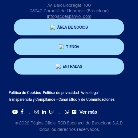
Av. Baix Llobregat, 100
08940 Cornellà de Llobregat (Barcelona)
info@rcdespanyol.com
ÁREA DE SOCIOS
TIENDA
ENTRADAS
Política de Cookies
Política de privacidad
Aviso legal
Transparencia y Compliance - Canal Ético y de Comunicaciones
Ver más
Twitter
Tiktok
© 2026 Página Oficial RCD Espanyol de Barcelona S.A.D.
Todos los derechos reservados.