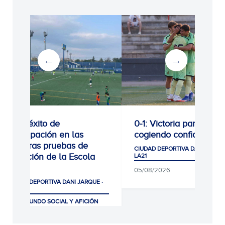
ito de
0-1: Victoria para seguir
pación en las
cogiendo confianza
as pruebas de
CIUDAD DEPORTIVA DANI JARQUE ·
ón de la Escola
LA21
05/08/2026
PORTIVA DANI JARQUE ·
DO SOCIAL Y AFICIÓN
26