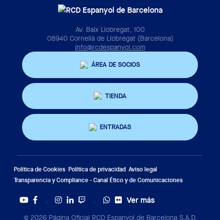
Av. Baix Llobregat, 100
08940 Cornellà de Llobregat (Barcelona)
info@rcdespanyol.com
ÁREA DE SOCIOS
TIENDA
ENTRADAS
Política de Cookies
Política de privacidad
Aviso legal
Transparencia y Compliance - Canal Ético y de Comunicaciones
Ver más
Twitter
Tiktok
© 2026 Página Oficial RCD Espanyol de Barcelona S.A.D.