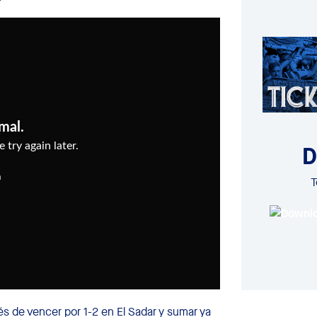
D
T
 de vencer por 1-2 en El Sadar y sumar ya