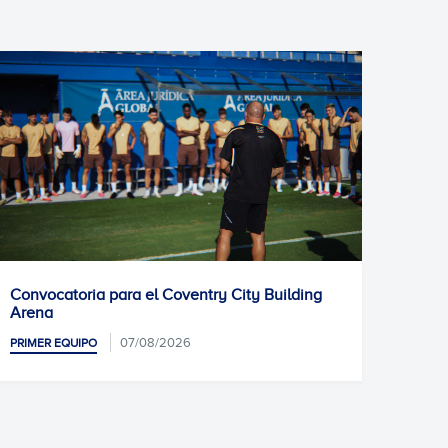
a para el Coventry City Building
Entrenamiento pre
07/
PRIMER EQUIPO
07/08/2026
O