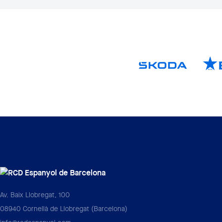
Av. Baix Llobregat, 100
08940 Cornellà de Llobregat (Barcelona)