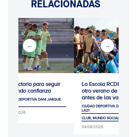
RELACIONADAS
1: Victoria para seguir
La Escola RCDE cierra
giendo confianza
otro verano de récord
antes de las vacaciones
DAD DEPORTIVA DANI JARQUE ·
1
CIUDAD DEPORTIVA DANI JARQUE ·
LA21
/08/2026
CLUB, MUNDO SOCIAL Y AFICIÓN
04/08/2026