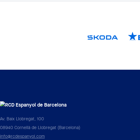
Av. Baix Llobregat, 100
08940 Cornellà de Llobregat (Barcelona)
info@rcdespanyol.com