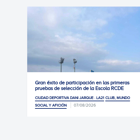
e participación en las primeras
0-1: Victoria para 
selección de la Escola RCDE
CIUDAD DEPORTIVA DANI
IVA DANI JARQUE · LA21
CLUB, MUNDO
07/08/2026
IÓN