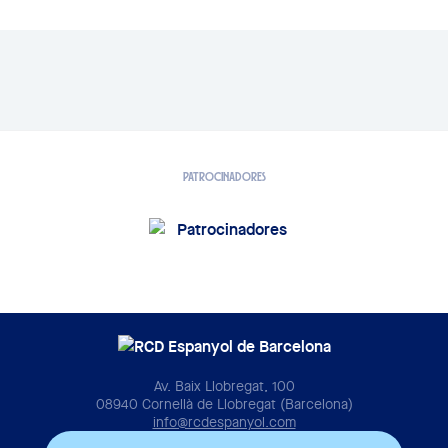
PATROCINADORES
Av. Baix Llobregat, 100
08940 Cornellà de Llobregat (Barcelona)
info@rcdespanyol.com