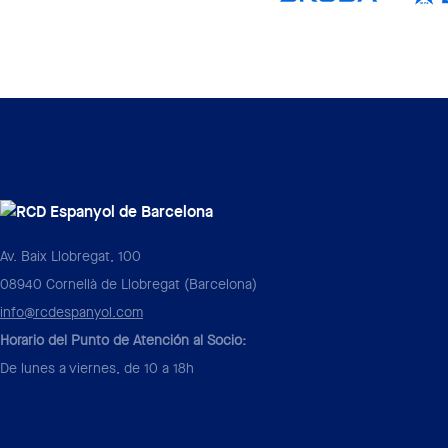
Av. Baix Llobregat, 100
08940 Cornellà de Llobregat (Barcelona)
info@rcdespanyol.com
Horario del Punto de Atención al Socio:
De lunes a viernes, de 10 a 18h