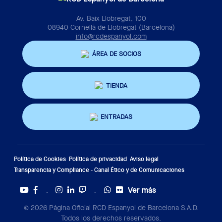
Av. Baix Llobregat, 100
08940 Cornellà de Llobregat (Barcelona)
info@rcdespanyol.com
ÁREA DE SOCIOS
TIENDA
ENTRADAS
Política de Cookies
Política de privacidad
Aviso legal
Transparencia y Compliance - Canal Ético y de Comunicaciones
Ver más
Twitter
Tiktok
© 2026 Página Oficial RCD Espanyol de Barcelona S.A.D.
Todos los derechos reservados.