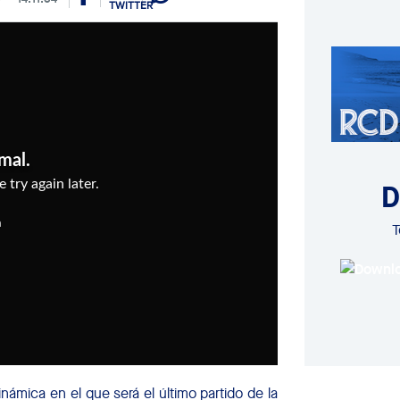
D
T
ámica en el que será el último partido de la