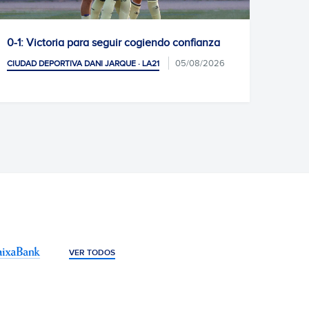
 seguir cogiendo confianza
La Escola RCDE cierra ot
antes de las vacaciones
05/08/2026
I JARQUE · LA21
CIUDAD DEPORTIVA DANI JARQUE
04/08/2
SOCIAL Y AFICIÓN
VER TODOS