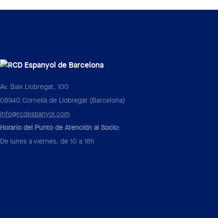
Av. Baix Llobregat, 100
08940 Cornellà de Llobregat (Barcelona)
info@rcdespanyol.com
Horario del Punto de Atención al Socio:
De lunes a viernes, de 10 a 18h