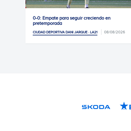
: Empate para seguir creciendo en
Gran éxito 
temporada
pruebas de
08/08/2026
AD DEPORTIVA DANI JARQUE · LA21
CIUDAD DEPOR
SOCIAL Y AFI