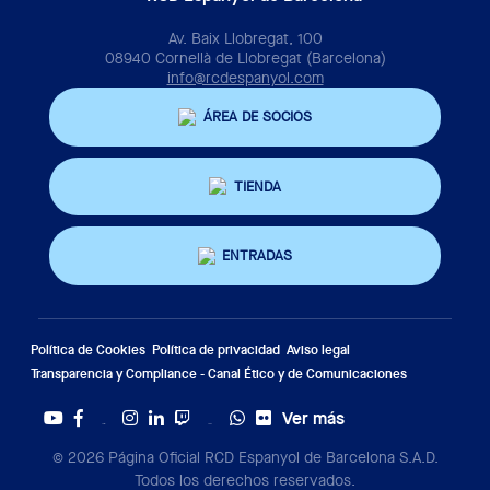
Av. Baix Llobregat, 100
08940 Cornellà de Llobregat (Barcelona)
info@rcdespanyol.com
ÁREA DE SOCIOS
TIENDA
ENTRADAS
Política de Cookies
Política de privacidad
Aviso legal
Transparencia y Compliance - Canal Ético y de Comunicaciones
Ver más
Twitter
Tiktok
© 2026 Página Oficial RCD Espanyol de Barcelona S.A.D.
Todos los derechos reservados.