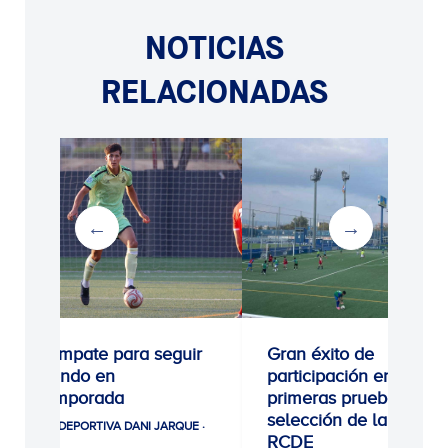
NOTICIAS
RELACIONADAS
0-0: Empate para seguir
Gran éxito de
creciendo en
participación en las
pretemporada
primeras pruebas de
selección de la Escola
CIUDAD DEPORTIVA DANI JARQUE ·
RCDE
LA21