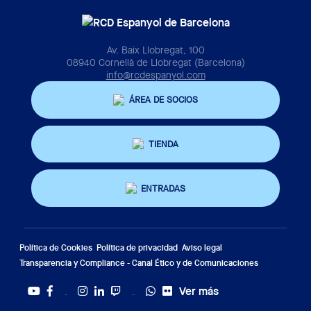
Av. Baix Llobregat, 100
08940 Cornellà de Llobregat (Barcelona)
info@rcdespanyol.com
ÁREA DE SOCIOS
TIENDA
ENTRADAS
Política de Cookies
Política de privacidad
Aviso legal
Transparencia y Compliance - Canal Ético y de Comunicaciones
Ver más
Twitter
Tiktok