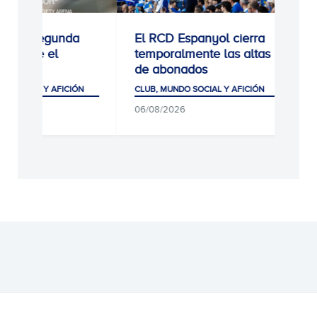
a
El RCD Espanyol cierra
Homenaje del
temporalmente las altas
equipo a Dani
de abonados
CLUB, MUNDO SOCIA
ÓN
CLUB, MUNDO SOCIAL Y AFICIÓN
PRIMER EQUIPO
06/08/2026
07/08/2026