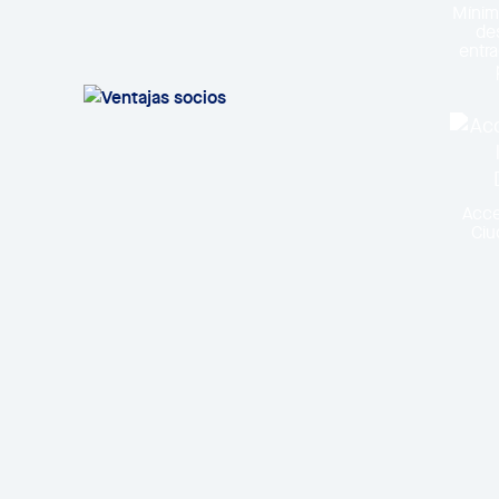
Mínim
de
entra
Acce
Ciu