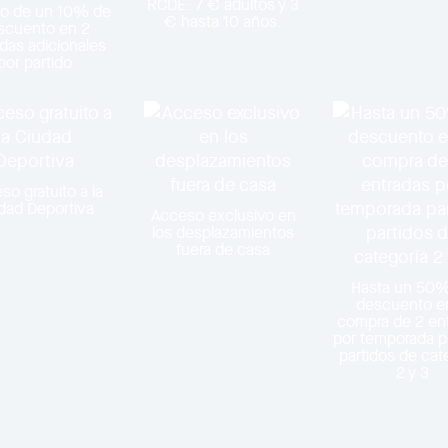
RCDE: 7 € adultos y 3
o de un 10% de
€ hasta 10 años.
scuento en 2
das adicionales
por partido
so gratuito a la
dad Deportiva
Acceso exclusivo en
los desplazamientos
fuera de casa
Hasta un 50
descuento en
compra de 2 en
por temporada p
partidos de cat
2 y 3