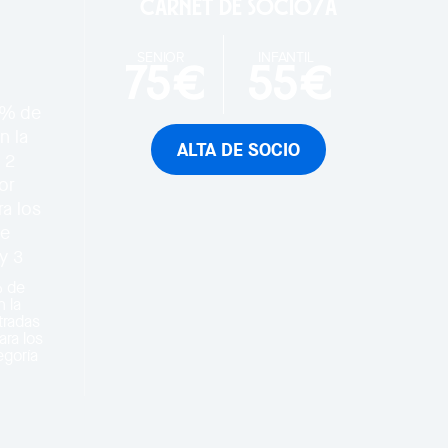
Carnet de socio/a
SENIOR
INFANTIL
75€
55€
ALTA DE SOCIO
% de
 la
tradas
ara los
egoría