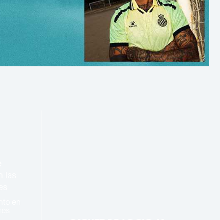
nto en
res