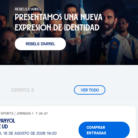
REBELS D'ARREL
PRESENTAMOS UNA NUEVA
EXPRESIÓN DE IDENTIDAD
REBELS D'ARREL
←
→
VER TODO
ESPANYOL B
 SPORTS | JORNADA 1 · T 26-27
PANYOL
E UD
COMPRAR
ENTRADAS
, 16 DE AGOSTO DE 2026 19:00