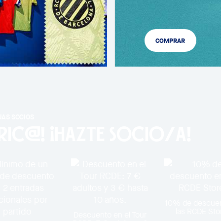
COMPRAR
JAS SOCIOS
RIC@! ¡Hazte socio/a!
10% de descue
las RCDE Sto
Descuento en el Tour