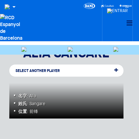
ALIA SANGARE
SELECT ANOTHER PLAYER
名字
: Alia
姓氏
: Sangare
位置
: 前锋