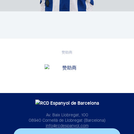
赞助商
Av. Baix Llobregat, 100
08940 Cornellà de Llobregat (Barcelona)
info@rcdespanyol.com