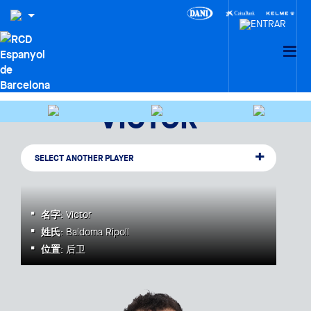
VÍCTOR
SELECT ANOTHER PLAYER
名字
: Víctor
姓氏
: Baldoma Ripoll
位置
: 后卫