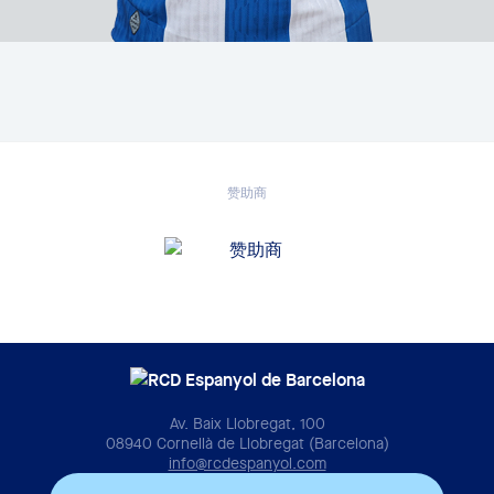
赞助商
Av. Baix Llobregat, 100
08940 Cornellà de Llobregat (Barcelona)
info@rcdespanyol.com