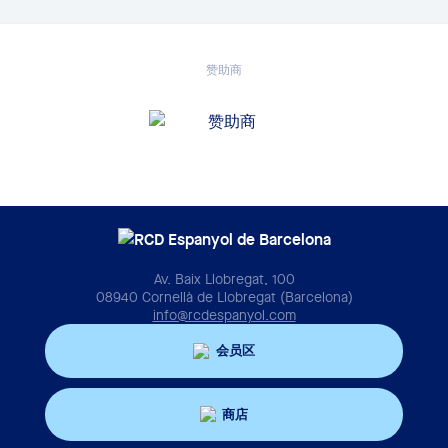
COPA DEL PRESIDENTE DE EAU -
位置
球队
PTS
JUG
UAE PRO LEAGUE
UAE PRO LEAGUE
赞助商
Horta U.AT. Alevin C Sub 12
1
83
152
Pomar C.D. Alevin A
2
77
104
FRIENDLY
友谊赛
Parc U.D. Alevin A Sub 12
3
70
97
Unificacion Llefia C.F. Alevin C Sub 12
4
65
80
AFC CHAMPIONS LEAGUE ELITE REGIÓN OESTE
AFC CHAMPIONS LEAGUE ELITE REGIÓN
Escola de Futbol Premier Barcelona
OESTE
5
54
37
Infantil C Sub
Av. Baix Llobregat, 100
QATAR-UAE SUPER CUP
08940 Cornellà de Llobregat (Barcelona)
Pª BARC. CINC Copes Alevin C Sub 12
6
53
33
info@rcdespanyol.com
QATAR-UAE SUPER CUP
Martinenc F.C. Alevin C
7
50
56
会员区
UAE PRESIDENT'S CUP
C.F. Bufala Alevin B
8
50
13
UAE PRESIDENT'S CUP
商店
Pª BARC. Villaverde-Penitents Alevin A
9
50
2