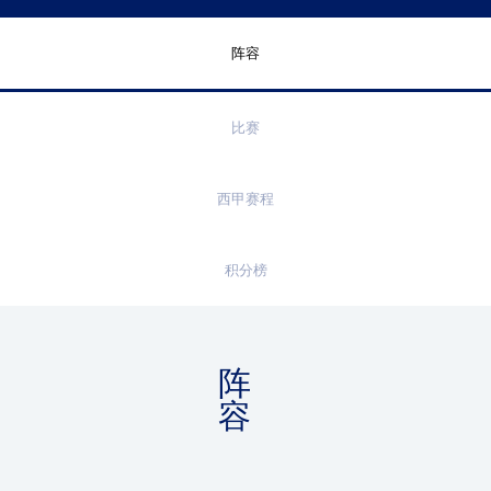
阵容
比赛
西甲赛程
积分榜
阵
容