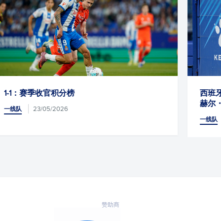
西班牙人引进费尔南多・纳瓦罗与米格尔・安
赫尔・戈麦斯，补强体育管理部门的团队阵容
22/05/2026
一线队
赞助商