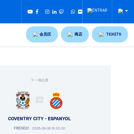
Twitter
Tiktok
会员区
商店
TICKETS
下一场比赛
VS
COVENTRY CITY - ESPANYOL
FRIENDLY
·
2026-08-08 18:30:00