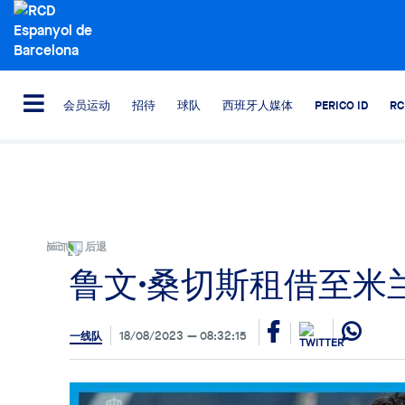
会员运动
招待
球队
西班牙人媒体
PERICO ID
R
后退
鲁文·桑切斯租借至米
18/08/2023
08:32:15
一线队