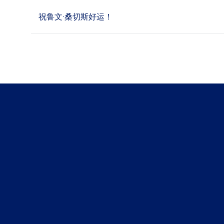
祝鲁文·桑切斯好运！