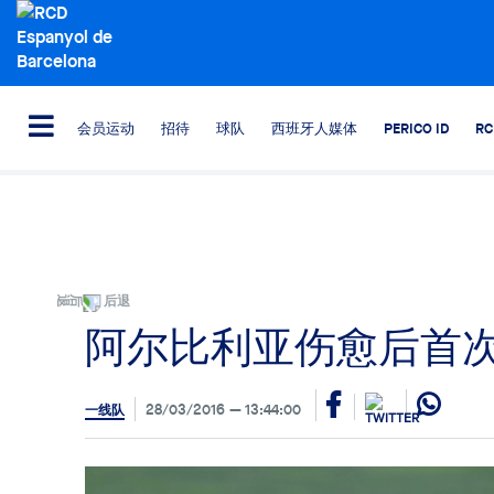
会员运动
招待
球队
西班牙人媒体
PERICO ID
R
后退
阿尔比利亚伤愈后首
28/03/2016
13:44:00
一线队