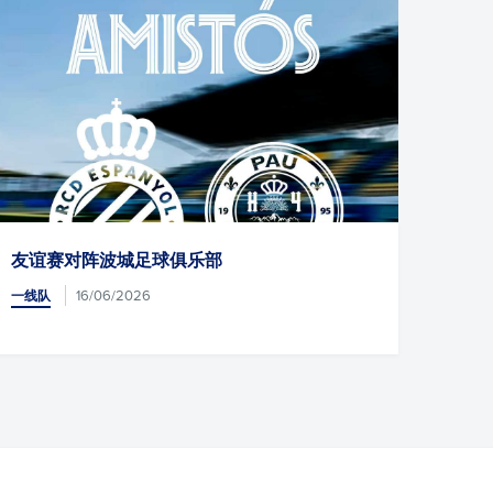
赛对阵波城足球俱乐部
1-1：赛季
16/06/2026
23/
一线队