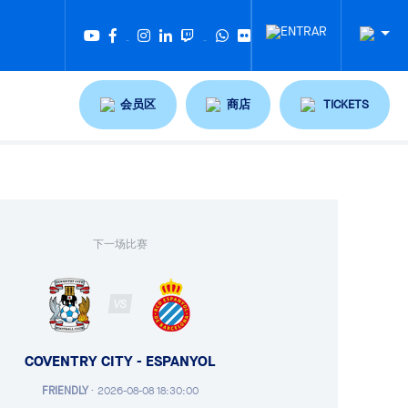
Twitter
Tiktok
会员区
商店
TICKETS
下一场比赛
VS
COVENTRY CITY - ESPANYOL
FRIENDLY
·
2026-08-08 18:30:00