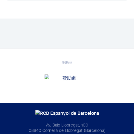
赞助商
Av. Baix Llobregat, 100
08940 Cornellà de Llobregat (Barcelona)