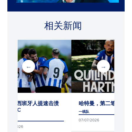
相关新闻
4-0：西班牙人提速击溃
哈特曼，第二笔引援
波城FC
一线队
一线队
07/07/2026
21/07/2026