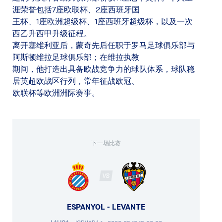
涯荣誉包括7座欧联杯、2座西班牙国
王杯、1座欧洲超级杯、1座西班牙超级杯，以及一次
西乙升西甲升级征程。
离开塞维利亚后，蒙奇先后任职于罗马足球俱乐部与
阿斯顿维拉足球俱乐部；在维拉执教
期间，他打造出具备欧战竞争力的球队体系，球队稳
居英超欧战区行列，常年征战欧冠、
欧联杯等欧洲洲际赛事。
下一场比赛
VS
ESPANYOL - LEVANTE