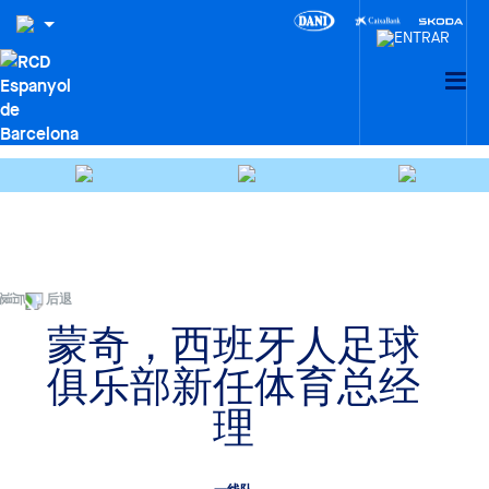
后退
蒙奇，西班牙人足球
俱乐部新任体育总经
理