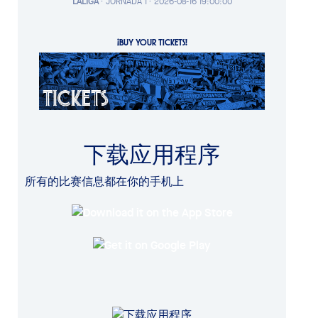
LALIGA
·
JORNADA 1 ·
2026-08-16 19:00:00
¡BUY YOUR TICKETS!
下载应用程序
所有的比赛信息都在你的手机上