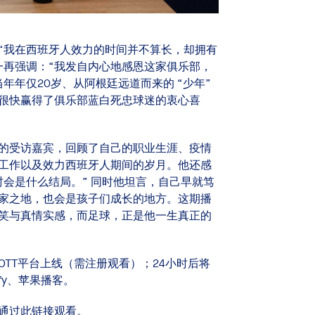
“我在西班牙人效力的时间并不算长，却拥有
一再强调：“我发自内心地感恩这家俱乐部，
年年仅20岁、从阿根廷远道而来的 “少年”
很快赢得了俱乐部蓝白死忠球迷的衷心喜
的受访嘉宾，回顾了自己的职业生涯、疫情
工作以及效力西班牙人期间的岁月。他还感
会是什么结局。” 同时他坦言，自己早就笃
家之地，也会是孩子们成长的地方。这期播
笑与真情实感，而足球，正是他一生真正的
TT平台上线（需注册观看）；24小时后将
ify、苹果播客。
通过
此链接
观看。