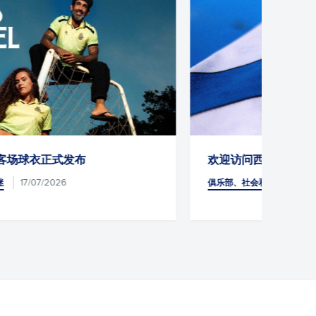
欢迎访问西班牙人足球俱乐部官方网站
RC
的标
30/07/2026
俱乐部、社会和球迷
全部新闻
俱乐部