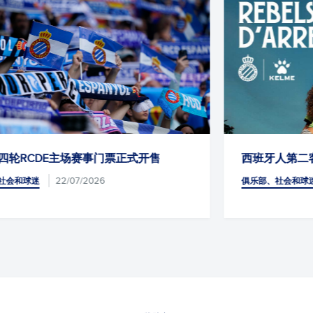
西班牙人第二客场球衣正式发布
17/07/2026
俱乐部、社会和球迷