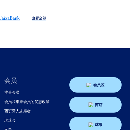
查看全部
会员
会员区
注册会员
会员和季票会员的优惠政策
商店
西班牙人志愿者
球迷会
球票
元老