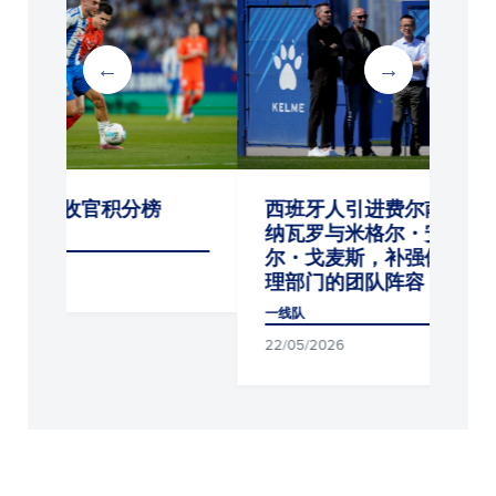
榜
西班牙人引进费尔南多・
4-0：西班
纳瓦罗与米格尔・安赫
波城FC
尔・戈麦斯，补强体育管
一线队
理部门的团队阵容
21/07/2026
一线队
22/05/2026