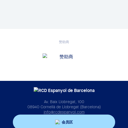
赞助商
Av. Baix Llobregat, 100
08940 Cornellà de Llobregat (Barcelona)
info@rcdespanyol.com
会员区