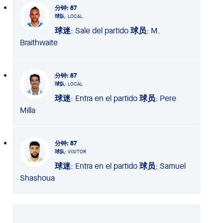
分钟
: 87
球队
: LOCAL
球迷
: Sale del partido
球员
: M.
Braithwaite
分钟
: 87
球队
: LOCAL
球迷
: Entra en el partido
球员
: Pere
Milla
分钟
: 87
球队
: VISITOR
球迷
: Entra en el partido
球员
: Samuel
Shashoua