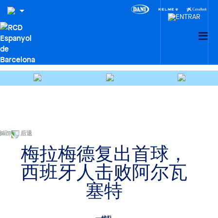
后退
梅拉梅德复出首球，
西班牙人击败阿尔瓦
塞特