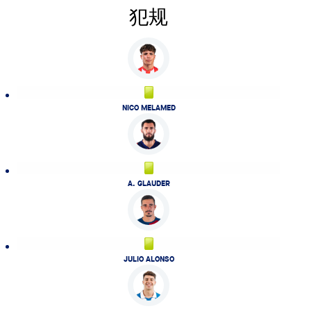
犯规
NICO MELAMED
A. GLAUDER
JULIO ALONSO