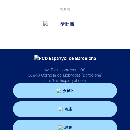
赞助商
Av. Baix Llobregat, 100
08940 Cornellà de Llobregat (Barcelona)
info@rcdespanyol.com
会员区
商店
球票