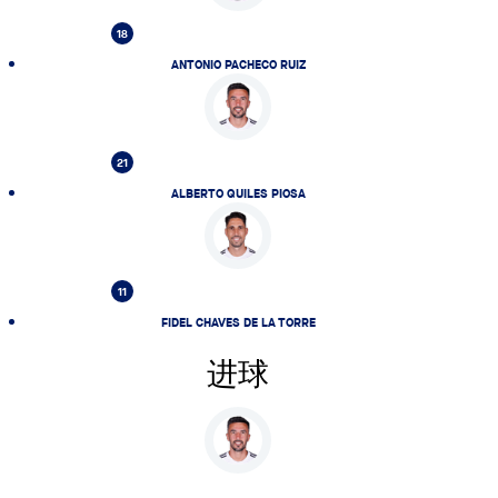
18
ANTONIO PACHECO RUIZ
21
ALBERTO QUILES PIOSA
11
FIDEL CHAVES DE LA TORRE
进球