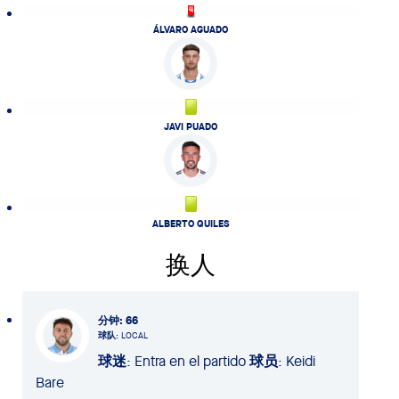
ÁLVARO AGUADO
JAVI PUADO
ALBERTO QUILES
换人
分钟
: 66
球队
: LOCAL
球迷
: Entra en el partido
球员
: Keidi
Bare