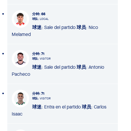
分钟
: 66
球队
: LOCAL
球迷
: Sale del partido
球员
: Nico
Melamed
分钟
: 71
球队
: VISITOR
球迷
: Sale del partido
球员
: Antonio
Pacheco
分钟
: 71
球队
: VISITOR
球迷
: Entra en el partido
球员
: Carlos
Isaac