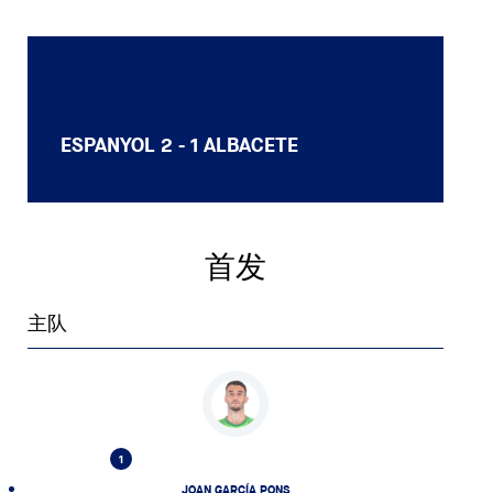
比分
ESPANYOL
2 - 1
ALBACETE
首发
主队
1
JOAN GARCÍA PONS