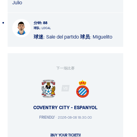
Julio
分钟
: 88
球队
: LOCAL
球迷
: Sale del partido
球员
: Miguelito
下一场比赛
VS
COVENTRY CITY - ESPANYOL
FRIENDLY
·
2026-08-08 18:30:00
¡BUY YOUR TICKETS!