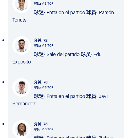
球队
: VISITOR
球迷
: Entra en el partido
球员
: Ramón
Terrats
分钟
: 72
球队
: VISITOR
球迷
: Sale del partido
球员
: Edu
Expósito
分钟
: 73
球队
: VISITOR
球迷
: Entra en el partido
球员
: Javi
Hernández
分钟
: 73
球队
: VISITOR