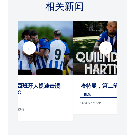
相关新闻
牙人提速击溃
哈特曼，第二笔引援
友谊
部
一线队
一线队
07/07/2026
16/06/