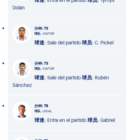
球迷
: Entra en el partido
球员
: Tyrhys
Dolan
分钟
: 73
球队
: VISITOR
球迷
: Sale del partido
球员
: C. Pickel
分钟
: 73
球队
: VISITOR
球迷
: Sale del partido
球员
: Rubén
Sánchez
分钟
: 79
球队
: LOCAL
球迷
: Entra en el partido
球员
: Gabriel