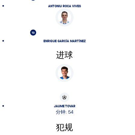
ANTONIU ROCA VIVES
19
ENRIQUE GARCÍA MARTÍNEZ
进球
JAUME TOVAR
分钟: 54
犯规