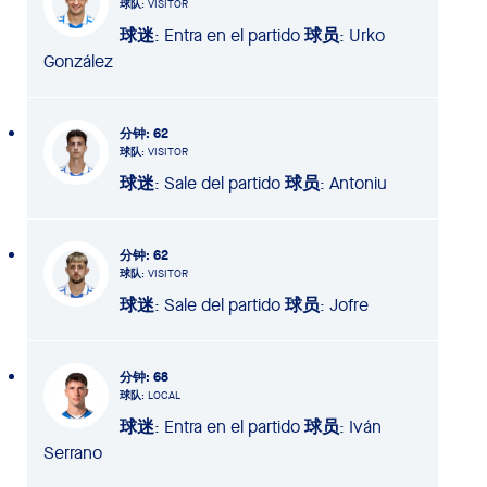
球队
: VISITOR
球迷
: Entra en el partido
球员
: Urko
González
分钟
: 62
球队
: VISITOR
球迷
: Sale del partido
球员
: Antoniu
分钟
: 62
球队
: VISITOR
球迷
: Sale del partido
球员
: Jofre
分钟
: 68
球队
: LOCAL
球迷
: Entra en el partido
球员
: Iván
Serrano