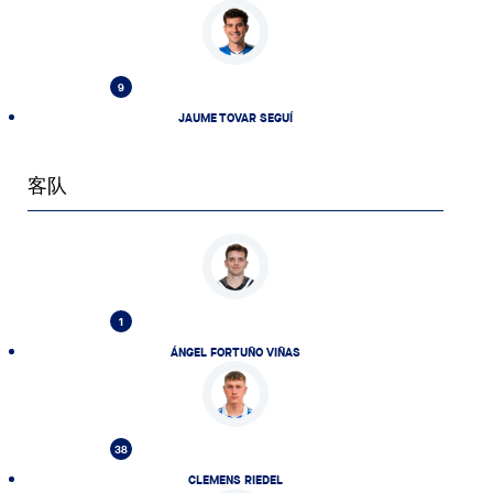
9
JAUME TOVAR SEGUÍ
客队
1
ÁNGEL FORTUÑO VIÑAS
38
CLEMENS RIEDEL