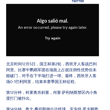
北京时间12月5日，国王杯第2轮，西班牙人客战巴利
阿里。比赛中鹦鹉军团在场面上占据压倒性优势但未
能破门，对手在下半场打进一球。最终，西班牙人客
场0-1巴利阿里，结束本赛季国王杯征程。
第12分钟，科莱奥肖斜塞，何塞·萨利纳斯禁区内小角
度打门被扑出。
第14分钟，鲁文·桑切斯抛出边线球，安东纽·罗卡顺势