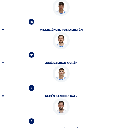
15
MIGUEL ÁNGEL RUBIO LESTÁN
12
JOSÉ SALINAS MORÁN
2
RUBÉN SÁNCHEZ SÁEZ
8