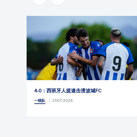
尔・安
4-0：西班牙人提速击溃波城FC
队阵容
21/07/2026
一线队