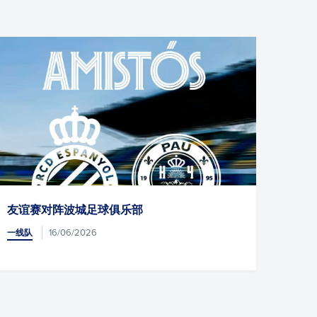
友谊赛对阵波城足球俱乐部
1-1
16/06/2026
一线队
一线队