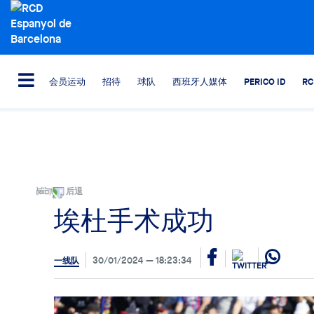
会员运动
招待
球队
西班牙人媒体
PERICO ID
R
后退
埃杜手术成功
30/01/2024
18:23:34
一线队