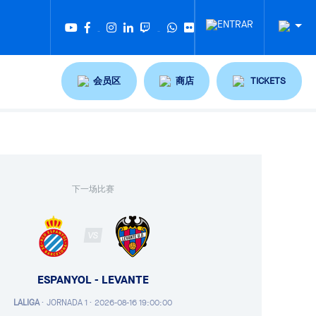
Twitter
Tiktok
会员区
商店
TICKETS
下一场比赛
VS
ESPANYOL - LEVANTE
LALIGA
·
JORNADA 1 ·
2026-08-16 19:00:00