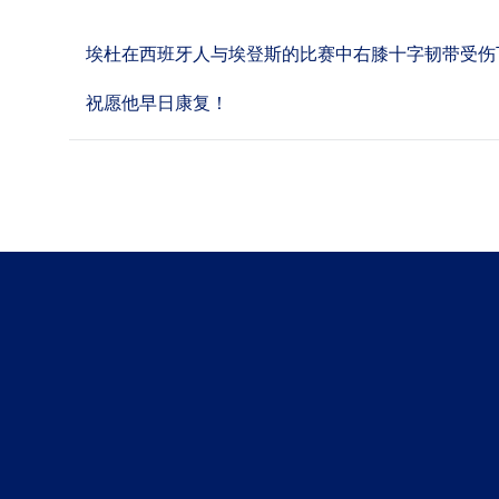
埃杜在西班牙人与埃登斯的比赛中右膝十字韧带受伤
祝愿他早日康复！