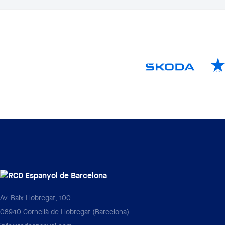
Av. Baix Llobregat, 100
08940 Cornellà de Llobregat (Barcelona)