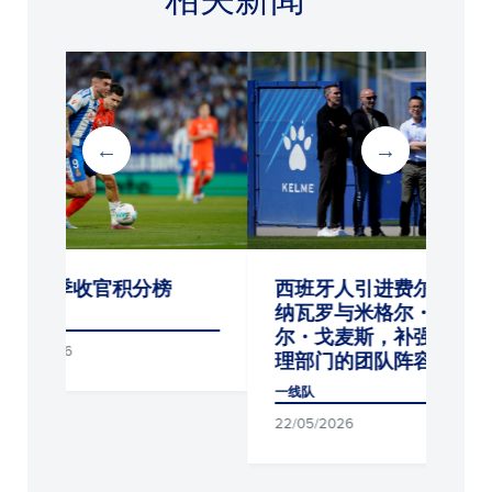
分榜
西班牙人引进费尔南多・
4-0：
纳瓦罗与米格尔・安赫
波城FC
尔・戈麦斯，补强体育管
一线队
理部门的团队阵容
21/07/2026
一线队
22/05/2026