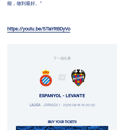
能，做到最好。”
https://youtu.be/5TiaYRBDyVo
下一场比赛
VS
ESPANYOL - LEVANTE
LALIGA
·
JORNADA 1 ·
2026-08-16 19:00:00
¡BUY YOUR TICKETS!