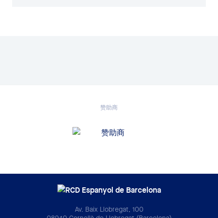
赞助商
Av. Baix Llobregat, 100
08940 Cornellà de Llobregat (Barcelona)