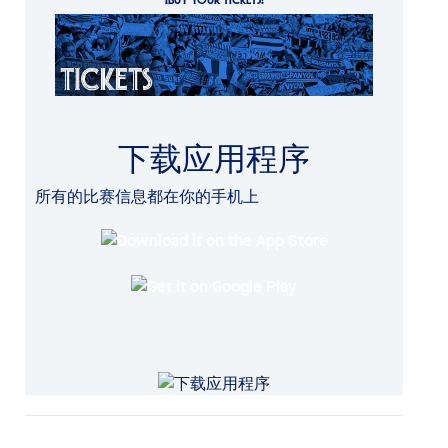
下载应用程序
所有的比赛信息都在你的手机上