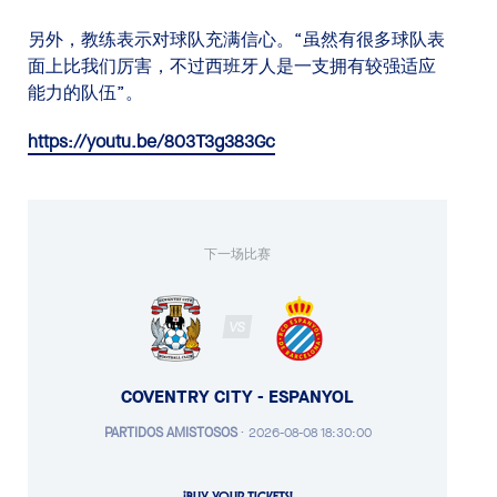
另外，教练表示对球队充满信心。“虽然有很多球队表
面上比我们厉害，不过西班牙人是一支拥有较强适应
能力的队伍”。
https://youtu.be/803T3g383Gc
下一场比赛
VS
COVENTRY CITY - ESPANYOL
PARTIDOS AMISTOSOS
·
2026-08-08 18:30:00
¡BUY YOUR TICKETS!