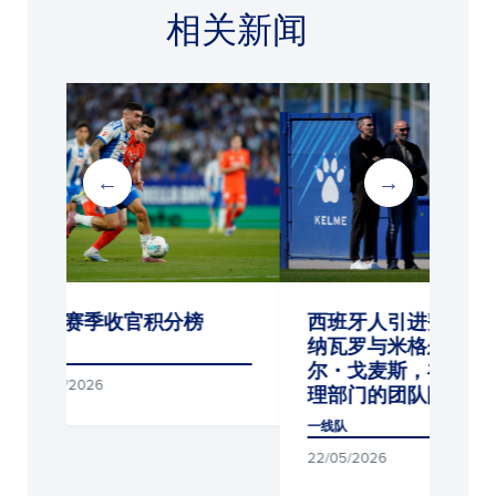
相关新闻
官积分榜
西班牙人引进费尔南多・
4-
纳瓦罗与米格尔・安赫
波城F
尔・戈麦斯，补强体育管
一线队
理部门的团队阵容
21/07/
一线队
22/05/2026