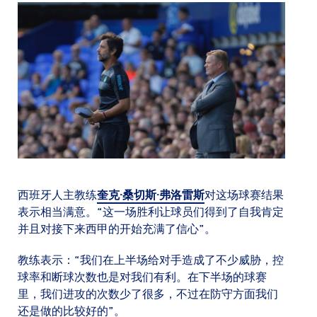
西班牙人主教练
奎克·桑切斯·弗洛雷斯
对这场球赛结果
表示相当满意。“这一场胜利让球员们得到了自我肯定
并且对接下来西甲的开始充满了信心”。
教练表示：“我们在上半场给对手造成了不少威胁，控
球率和断球次数也是对我们有利。在下半场的球赛
里，我们进攻的次数少了很多，不过在防守方面我们
还是做的比较好的”。