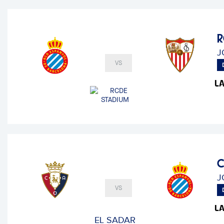
R
J
VS
C
J
VS
EL SADAR