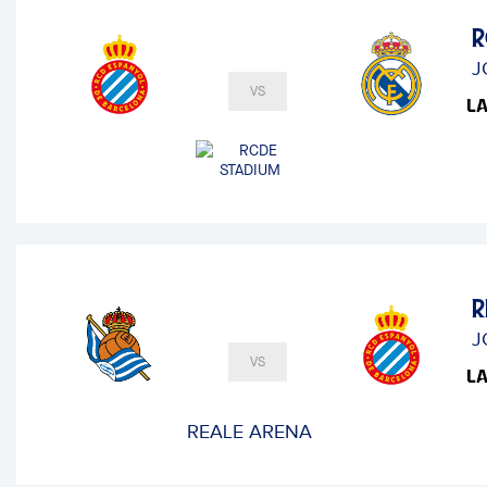
R
J
VS
R
J
VS
REALE ARENA