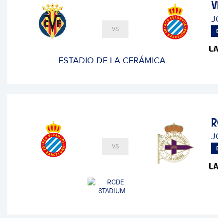
V
J
VS
ESTADIO DE LA CERÁMICA
R
J
VS