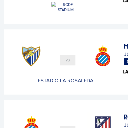
M
J
VS
ESTADIO LA ROSALEDA
R
J