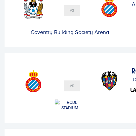
A
VS
Coventry Building Society Arena
R
J
VS