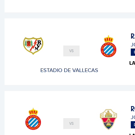
R
J
VS
ESTADIO DE VALLECAS
R
J
VS