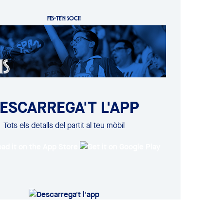
FES-TE'N SOCI!
ESCARREGA'T L'APP
Tots els detalls del partit al teu mòbil