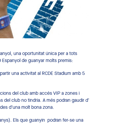
yol, una oportunitat única per a tots
CD Espanyol de guanyar molts premis:
artir una activitat al RCDE Stadium amb 5
lacions del club amb accés VIP a zones i
ns del club no tindria. A més podran gaudir d’
t des d’una molt bona zona.
 anys). Els que guanyin podran fer-se una