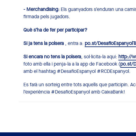
- Merchandising:
Els guanyadors s’enduran una camise
firmada pels jugadors.
Què s’ha de fer per participar?
Si ja tens la polsera
, entra a:
po.st/DesafíoEspanyolT
Si encara no tens la polsera
, sol·licita-la aquí:
http://
foto amb ella i penja-la a la app de Facebook (
po.st/
amb el hashtag #DesafíoEspanyol #RCDEspanyol.
Es farà un sorteig entre tots aquells que participin. A
l’experiència #DesafíoEspanyol amb CaixaBank!