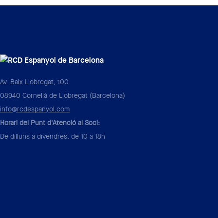
Av. Baix Llobregat, 100
08940 Cornellà de Llobregat (Barcelona)
info@rcdespanyol.com
Horari del Punt d'Atenció al Soci:
De dilluns a divendres, de 10 a 18h