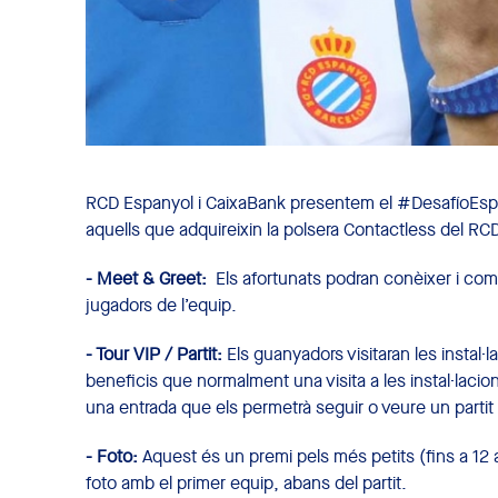
RCD Espanyol i CaixaBank presentem el #DesafíoEspan
aquells que adquireixin la polsera Contactless del R
- Meet & Greet:
Els afortunats podran conèixer i comp
jugadors de l’equip.
- Tour VIP / Partit:
Els guanyadors visitaran les instal·
beneficis que normalment una visita a les instal·lacio
una entrada que els permetrà seguir o veure un parti
- Foto:
Aquest és un premi pels més petits (fins a 12
foto amb el primer equip, abans del partit.