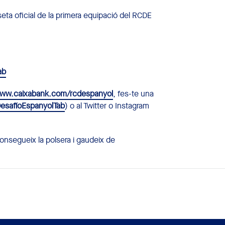
ta oficial de la primera equipació del RCDE
ab
www.caixabank.com/rcdespanyol
, fes-te una
DesafíoEspanyolTab
) o al Twitter o Instagram
consegueix la polsera i gaudeix de