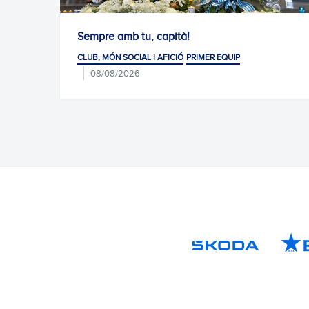
pre amb tu, capità!
Diari per 
, MÓN SOCIAL I AFICIÓ
PRIMER EQUIP
CLUB, MÓN SO
8/08/2026