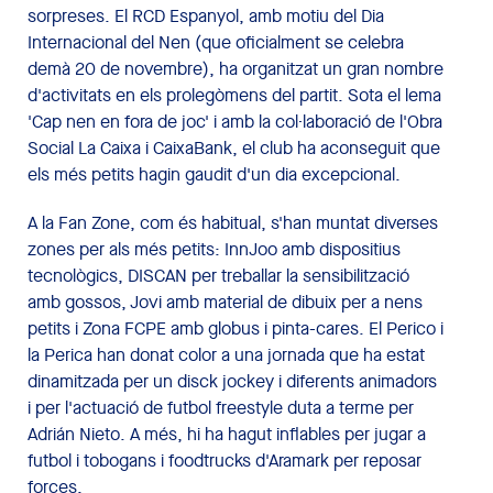
sorpreses. El RCD Espanyol, amb motiu del Dia
Internacional del Nen (que oficialment se celebra
demà 20 de novembre), ha organitzat un gran nombre
d'activitats en els prolegòmens del partit. Sota el lema
'Cap nen en fora de joc' i amb la col·laboració de l'Obra
Social La Caixa i CaixaBank, el club ha aconseguit que
els més petits hagin gaudit d'un dia excepcional.
A la Fan Zone, com és habitual, s'han muntat diverses
zones per als més petits: InnJoo amb dispositius
tecnològics, DISCAN per treballar la sensibilització
amb gossos, Jovi amb material de dibuix per a nens
petits i Zona FCPE amb globus i pinta-cares. El Perico i
la Perica han donat color a una jornada que ha estat
dinamitzada per un disck jockey i diferents animadors
i per l'actuació de futbol freestyle duta a terme per
Adrián Nieto. A més, hi ha hagut inflables per jugar a
futbol i tobogans i foodtrucks d'Aramark per reposar
forces.