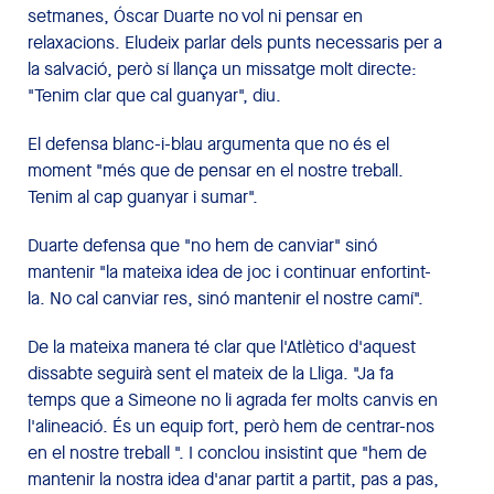
setmanes, Óscar Duarte no vol ni pensar en
relaxacions. Eludeix parlar dels punts necessaris per a
la salvació, però sí llança un missatge molt directe:
"Tenim clar que cal guanyar", diu.
El defensa blanc-i-blau argumenta que no és el
moment "més que de pensar en el nostre treball.
Tenim al cap guanyar i sumar".
Duarte defensa que "no hem de canviar" sinó
mantenir "la mateixa idea de joc i continuar enfortint-
la. No cal canviar res, sinó mantenir el nostre camí".
De la mateixa manera té clar que l'Atlètico d'aquest
dissabte seguirà sent el mateix de la Lliga. "Ja fa
temps que a Simeone no li agrada fer molts canvis en
l'alineació. És un equip fort, però hem de centrar-nos
en el nostre treball ". I conclou insistint que "hem de
mantenir la nostra idea d'anar partit a partit, pas a pas,