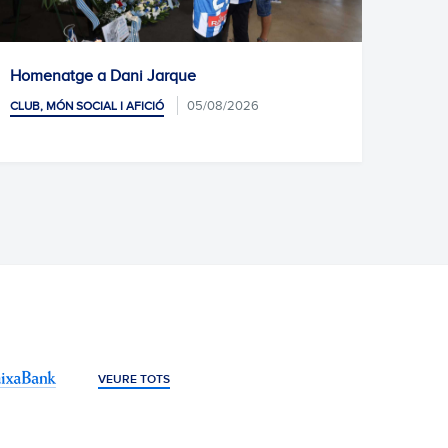
Homenatge a Dani Jarque
L'Esc
abans
05/08/2026
CLUB, MÓN SOCIAL I AFICIÓ
CLUB, 
JARQUE
VEURE TOTS