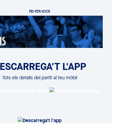
FES-TE'N SOCI!
ESCARREGA'T L'APP
Tots els detalls del partit al teu mòbil