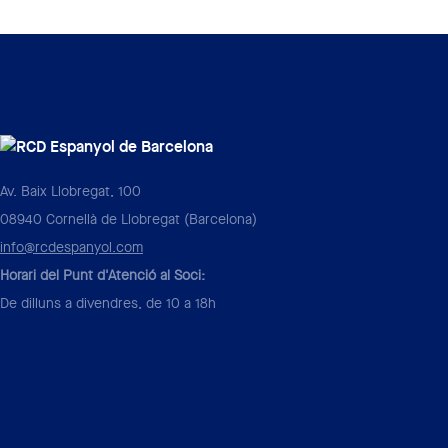
Av. Baix Llobregat, 100
08940 Cornellà de Llobregat (Barcelona)
info@rcdespanyol.com
Horari del Punt d'Atenció al Soci:
De dilluns a divendres, de 10 a 18h