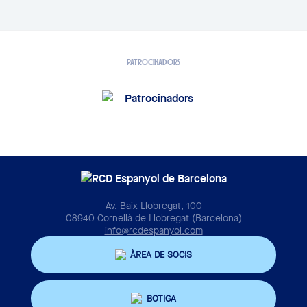
PATROCINADORS
Av. Baix Llobregat, 100
08940 Cornellà de Llobregat (Barcelona)
info@rcdespanyol.com
ÀREA DE SOCIS
BOTIGA