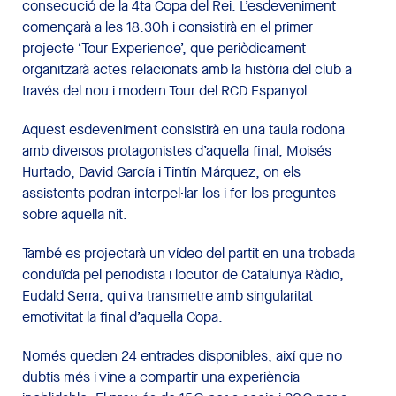
consecució de la 4ta Copa del Rei. L’esdeveniment
començarà a les 18:30h i consistirà en el primer
projecte ‘Tour Experience’, que periòdicament
organitzarà actes relacionats amb la història del club a
través del nou i modern Tour del RCD Espanyol.
Aquest esdeveniment consistirà en una taula rodona
amb diversos protagonistes d’aquella final, Moisés
Hurtado, David García i Tintín Márquez, on els
assistents podran interpel·lar-los i fer-los preguntes
sobre aquella nit.
També es projectarà un vídeo del partit en una trobada
conduïda pel periodista i locutor de Catalunya Ràdio,
Eudald Serra, qui va transmetre amb singularitat
emotivitat la final d’aquella Copa.
Només queden 24 entrades disponibles, així que no
dubtis més i vine a compartir una experiència