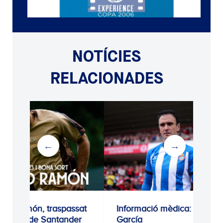
NOTÍCIES
RELACIONADES
passat
Informació mèdica: Kike
Proper ent
nder
García
PRIMER EQUIP