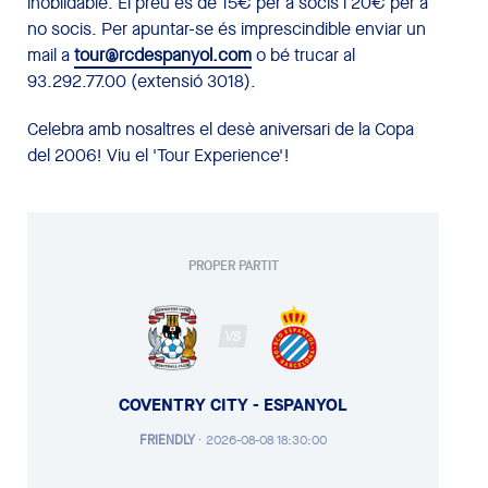
inoblidable. El preu és de 15€ per a socis i 20€ per a
no socis. Per apuntar-se és imprescindible enviar un
mail a
tour@rcdespanyol.com
o bé trucar al
93.292.77.00 (extensió 3018).
Celebra amb nosaltres el desè aniversari de la Copa
del 2006! Viu el 'Tour Experience'!
PROPER PARTIT
VS
COVENTRY CITY - ESPANYOL
FRIENDLY
·
2026-08-08 18:30:00