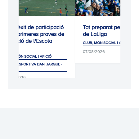
Gran èxit de participació
Tot preparat per a l'inic
a les primeres proves de
de LaLiga
selecció de l'Escola
CLUB, MÓN SOCIAL I AFICIÓ
RCDE
07/08/2026
CLUB, MÓN SOCIAL I AFICIÓ
CIUTAT ESPORTIVA DANI JARQUE ·
LA21
07/08/2026