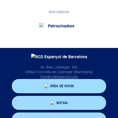
PATROCINADORS
Av. Baix Llobregat, 100
08940 Cornellà de Llobregat (Barcelona)
info@rcdespanyol.com
ÀREA DE SOCIS
BOTIGA