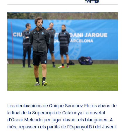
Les
declaracions
de Quique
Sánchez Flores
abans de
la final
de la Supercopa
de Catalunya i
la novetat
d'Óscar
Melendo
per jugar
davant els
blaugranes.
A
més,
repassem els
partits
de l'Espanyol
B i
del Juvenil