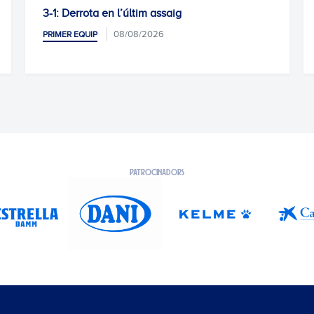
m assaig
Zona Mixta I Roberto Ferná
2026
08/08/2026
PRIMER EQUIP
PATROCINADORS