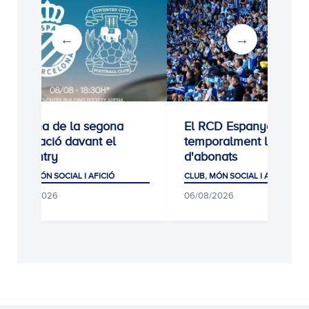
segona
El RCD Espanyol tanca
Homena
nt el
temporalment les altes
Jarque
d'abonats
CLUB, MÓN
AFICIÓ
CLUB, MÓN SOCIAL I AFICIÓ
05/08/2
06/08/2026