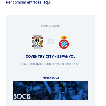
Per comprar entrades,
aquí
.
PROPER PARTIT
VS
COVENTRY CITY - ESPANYOL
PARTIDOS AMISTOSOS
·
2026-08-08 18:30:00
FES-TE'N SOCI!