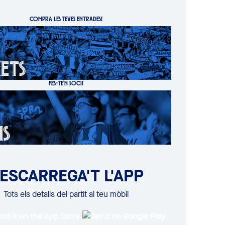
COMPRA LES TEVES ENTRADES!
FES-TE'N SOCI!
ESCARREGA'T L'APP
Tots els detalls del partit al teu mòbil