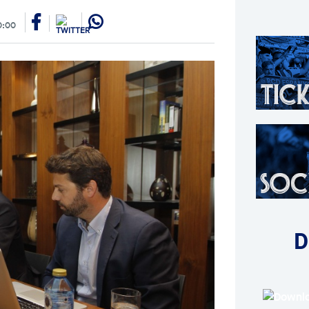
0:00
D