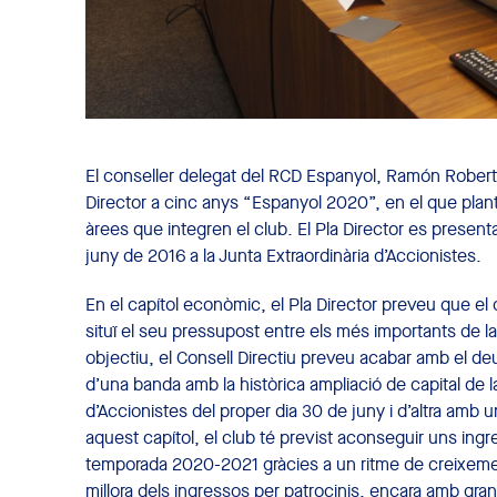
El conseller delegat del RCD Espanyol, Ramón Robert, 
Director a cinc anys “Espanyol 2020”, en el que plant
àrees que integren el club. El Pla Director es presenta
juny de 2016 a la Junta Extraordinària d’Accionistes.
En el capítol econòmic, el Pla Director preveu que el 
situï el seu pressupost entre els més importants de l
objectiu, el Consell Directiu preveu acabar amb el de
d’una banda amb la històrica ampliació de capital de l
d’Accionistes del proper dia 30 de juny i d’altra amb
aquest capítol, el club té previst aconseguir uns ingre
temporada 2020-2021 gràcies a un ritme de creixemen
millora dels ingressos per patrocinis, encara amb gran 