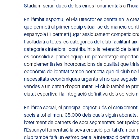
Stadium seran dues de les eines fonamentals a l’hora
En l’àmbit esportiu, el Pla Director es centra en la cr
que permeti al primer equip situar-se de manera contín
espanyola i li permeti jugar assíduament competicio
traslladarà a totes les categories del club facilitant a
categories inferiors i contribuint a la retenció de talen
es consolidi al primer equip un percentatge importan
complementin les incorporacions de qualitat que triï l
econòmic de l’entitat també permetrà que el club no
necessitats econòmiques urgents si no que segueixin l’
vendes a un criteri d’oportunitat. El club també té previ
ciutat esportiva i la integració definitiva dels serveis 
En l’àrea social, el principal objectiu és el creixemen
socis a tot el món, 35.000 dels quals siguin abonats. 
l’oferiment de carnets de soci segmentats per tipolog
l’Espanyol fomentarà la seva creació per tal d’arribar-
club també farà un esforç per a la integració definitiv