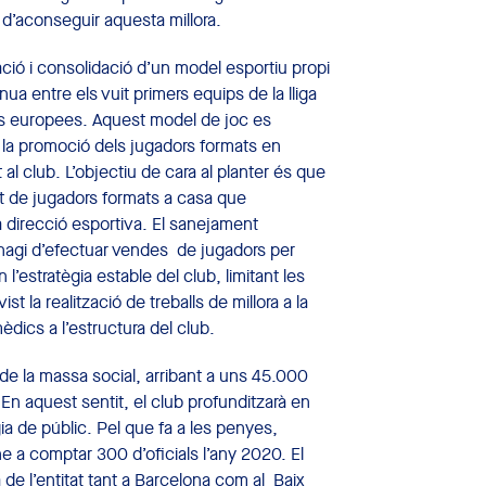
 d’aconseguir aquesta millora.
eació i consolidació d’un model esportiu propi
ua entre els vuit primers equips de la lliga
ns europees. Aquest model de joc es
ixí la promoció dels jugadors formats en
t al club. L’objectiu de cara al planter és que
t de jugadors formats a casa que
a direcció esportiva. El sanejament
 hagi d’efectuar vendes de jugadors per
estratègia estable del club, limitant les
st la realització de treballs de millora a la
mèdics a l’estructura del club.
t de la massa social, arribant a uns 45.000
En aquest sentit, el club profunditzarà en
ia de públic. Pel que fa a les penyes,
ne a comptar 300 d’oficials l’any 2020. El
a de l’entitat tant a Barcelona com al Baix