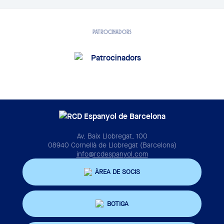
PATROCINADORS
Av. Baix Llobregat, 100
08940 Cornellà de Llobregat (Barcelona)
info@rcdespanyol.com
ÀREA DE SOCIS
BOTIGA