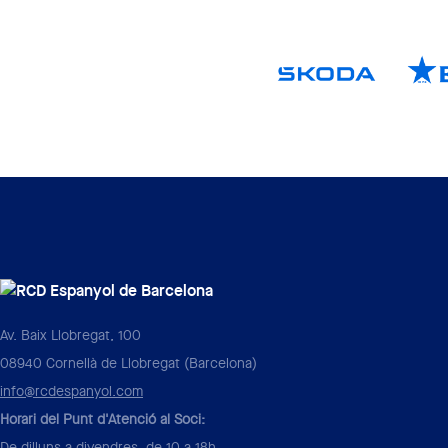
Av. Baix Llobregat, 100
08940 Cornellà de Llobregat (Barcelona)
info@rcdespanyol.com
Horari del Punt d'Atenció al Soci:
De dilluns a divendres, de 10 a 18h