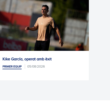
ía, operat amb èxit
Pròxim entrenam
05/08/2026
05
IP
PRIMER EQUIP