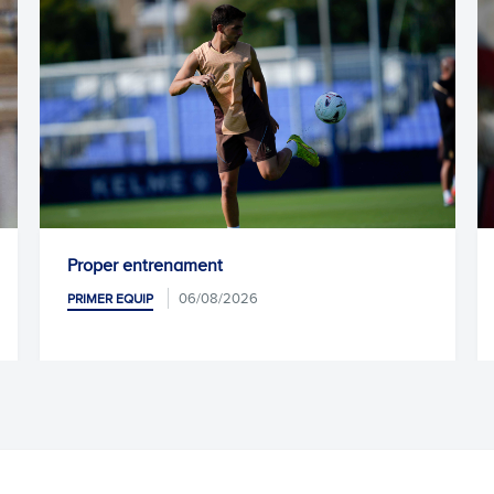
oper entrenament
Kike Garc
06/08/2026
IMER EQUIP
PRIMER EQU