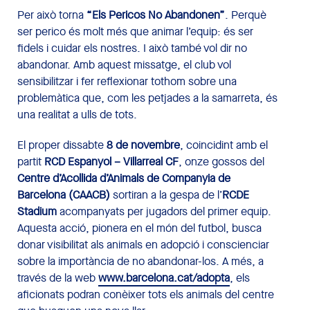
Per això torna
“Els Pericos No Abandonen”
. Perquè
ser perico és molt més que animar l’equip: és ser
fidels i cuidar els nostres. I això també vol dir no
abandonar. Amb aquest missatge, el club vol
sensibilitzar i fer reflexionar tothom sobre una
problemàtica que, com les petjades a la samarreta, és
una realitat a ulls de tots.
El proper dissabte
8 de novembre
, coincidint amb el
partit
RCD Espanyol – Villarreal CF
, onze gossos del
Centre d’Acollida d’Animals de Companyia de
Barcelona (CAACB)
sortiran a la gespa de l’
RCDE
Stadium
acompanyats per jugadors del primer equip.
Aquesta acció, pionera en el món del futbol, busca
donar visibilitat als animals en adopció i conscienciar
sobre la importància de no abandonar-los. A més, a
través de la web
www.barcelona.cat/adopta
, els
aficionats podran conèixer tots els animals del centre