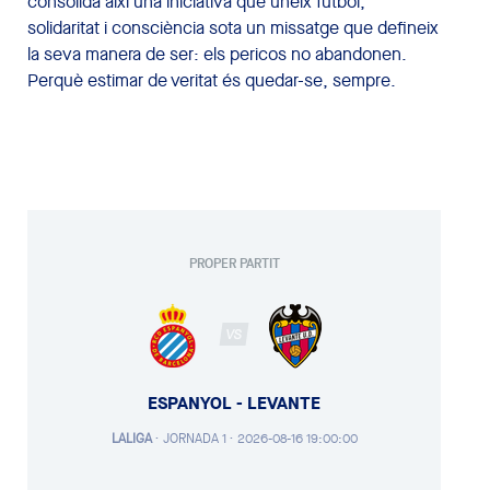
consolida així una iniciativa que uneix futbol,
solidaritat i consciència sota un missatge que defineix
la seva manera de ser: els pericos no abandonen.
Perquè estimar de veritat és quedar-se, sempre.
PROPER PARTIT
VS
ESPANYOL - LEVANTE
LALIGA
·
JORNADA 1 ·
2026-08-16 19:00:00