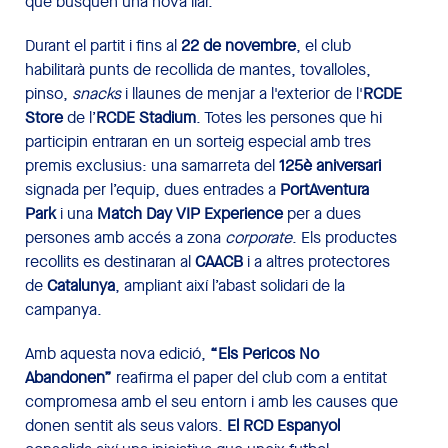
que busquen una nova llar.
Durant el partit i fins al
22 de novembre
, el club
habilitarà punts de recollida de mantes, tovalloles,
pinso,
snacks
i llaunes de menjar a l'exterior de l'
RCDE
Store
de l’
RCDE Stadium
. Totes les persones que hi
participin entraran en un sorteig especial amb tres
premis exclusius: una samarreta del
125è aniversari
signada per l’equip, dues entrades a
PortAventura
Park
i una
Match Day VIP Experience
per a dues
persones amb accés a zona
corporate
. Els productes
recollits es destinaran al
CAACB
i a altres protectores
de
Catalunya
, ampliant així l’abast solidari de la
campanya.
Amb aquesta nova edició,
“Els Pericos No
Abandonen”
reafirma el paper del club com a entitat
compromesa amb el seu entorn i amb les causes que
donen sentit als seus valors.
El RCD Espanyol