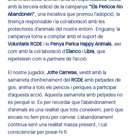
amb la tercera edició de la campanya
“Els Pericos No
Abandonen”
, una iniciativa que promou l’adopció, la
tinença responsable i la col·laboració amb les
protectores d’animals del nostre entorn. Enguany, la
campanya torna a comptar amb el suport de
Voluntaris RCDE
i la
Penya Perica Happy Animals
, així
com amb la col·laboració d’
Elanco
i
Libra
, que
repeteixen com a
partners
de l’acció.
El nostre jugador,
Jofre Carreras
, vestit amb la
samarreta d’entrenament del
RCDE
amb petjades de
gos, anima a tots els pericos i periques a participar
d’aquesta acció. Aquesta samarreta amb petjades no
és perquè sí. És per recordar que l’abandonament
d’animals és una realitat que tots coneixem, però que
encara no fem prou per canviar. L’abandonament
continua sent una realitat massa present, i cal
conscienciar per posar-hi fi.