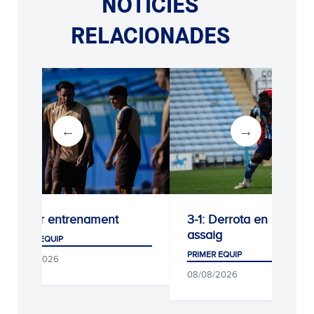
NOTÍCIES
RELACIONADES
 entrenament
3-1: Derrota en l’últim
assaig
QUIP
PRIMER EQUIP
026
08/08/2026