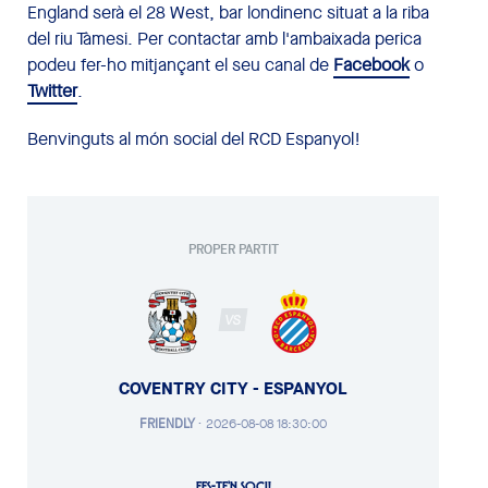
England serà el 28 West, bar londinenc situat a la riba
del riu Tàmesi. Per contactar amb l'ambaixada perica
podeu fer-ho mitjançant el seu canal de
Facebook
o
Twitter
.
Benvinguts al món social del RCD Espanyol!
PROPER PARTIT
VS
COVENTRY CITY - ESPANYOL
FRIENDLY
·
2026-08-08 18:30:00
FES-TE'N SOCI!