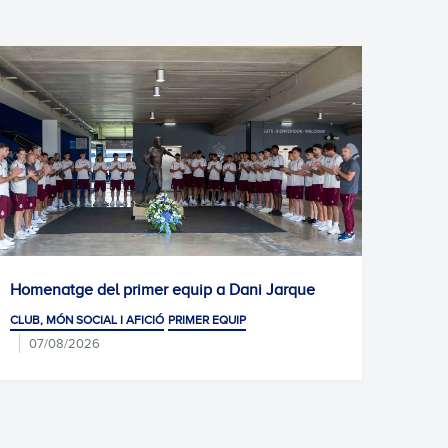
quip a Dani Jarque
Gran èxit de participació a les
de selecció de l'Escola RCDE
RIMER EQUIP
CLUB, MÓN SOCIAL I AFICIÓ
CIUTAT ES
07/08/2026
JARQUE · LA21