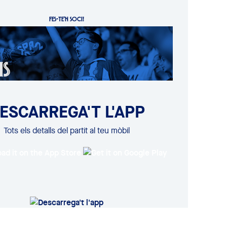
FES-TE'N SOCI!
ESCARREGA'T L'APP
Tots els detalls del partit al teu mòbil