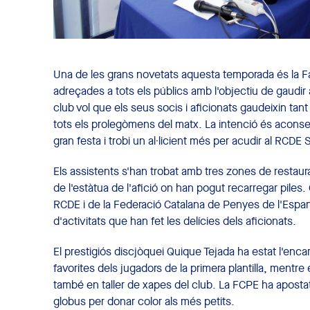
Una de les grans novetats aquesta temporada és la Fan 
adreçades a tots els públics amb l'objectiu de gaudir a
club vol que els seus socis i aficionats gaudeixin tan
tots els prolegòmens del matx. La intenció és aconseg
gran festa i trobi un al·licient més per acudir al RCDE
Els assistents s'han trobat amb tres zones de restaura
de l'estàtua de l'afició on han pogut recarregar piles. 
RCDE i de la Federació Catalana de Penyes de l'Espan
d'activitats que han fet les delícies dels aficionats.
El prestigiós discjòquei Quique Tejada ha estat l'enc
favorites dels jugadors de la primera plantilla, mentre 
també en taller de xapes del club. La FCPE ha apostat 
globus per donar color als més petits.