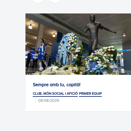
mb tu, capità!
Diari per Amèric
SOCIAL I AFICIÓ
PRIMER EQUIP
CLUB, MÓN SOCIAL I 
2026