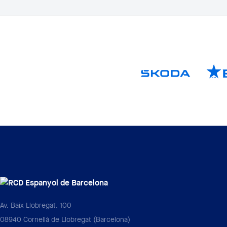
Av. Baix Llobregat, 100
08940 Cornellà de Llobregat (Barcelona)