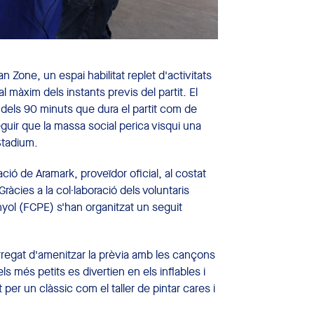
Zone, un espai habilitat replet d'activitats
l màxim dels instants previs del partit. El
t dels 90 minuts que dura el partit com de
uir que la massa social perica visqui una
 Stadium.
ció de Aramark, proveïdor oficial, al costat
Gràcies a la col·laboració dels voluntaris
yol (FCPE) s'han organitzat un seguit
arregat d'amenitzar la prèvia amb les cançons
els més petits es divertien en els inflables i
per un clàssic com el taller de pintar cares i