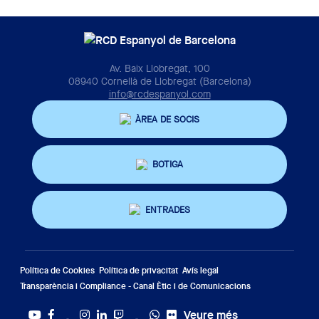
Av. Baix Llobregat, 100
08940 Cornellà de Llobregat (Barcelona)
info@rcdespanyol.com
ÀREA DE SOCIS
BOTIGA
ENTRADES
Política de Cookies
Política de privacitat
Avís legal
Transparència i Compliance - Canal Ètic i de Comunicacions
Veure més
Twitter
Tiktok