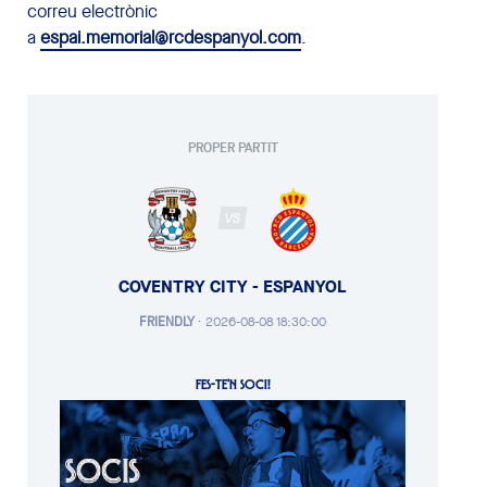
correu electrònic
a
espai.memorial@rcdespanyol.com
.
PROPER PARTIT
VS
COVENTRY CITY - ESPANYOL
FRIENDLY
·
2026-08-08 18:30:00
FES-TE'N SOCI!